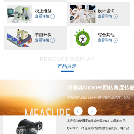
校正维修
设计咨询
查看详情
查看详情
节能环保
综合其他
查看详情
查看详情
PRODUCT DISPLAY
产品展示
器 CP-45H减速机系列
绿测器MIDORI回转角度传感器
车辆或移动物体的各种燃料消费试验汽车，发动
机，汽车配件，能源
本产品与使用霍尔集成电路(Hall IC)无触点的
QP-3HB一样使用同样的螺纹安装间距，将产品