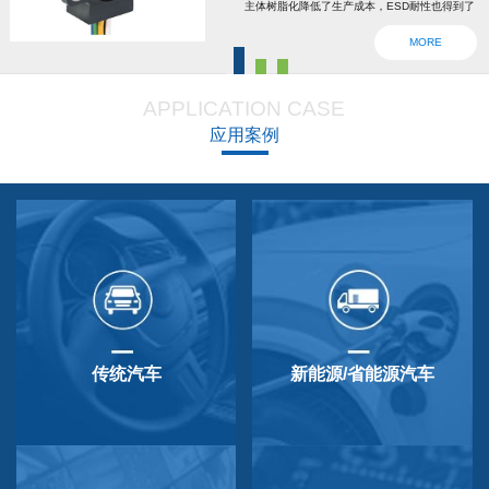
主体树脂化降低了生产成本，ESD耐性也得到了
强化。为了确认安全，6线2输出，根据标准轴内
MORE
设回位弹簧，防震动防撞击功能强大，防尘防
滴，适用于车辆用防水滴连接器。特殊式样与
APPLICATION CASE
QP-3HB标准相同。本产品在游船、铲运车的遥
应用案例
控手柄、卡车离合器和换挡等方面要求较高的领
域做出了较好成绩，得到了使用者的广泛好评。
传统汽车
新能源/省能源汽车