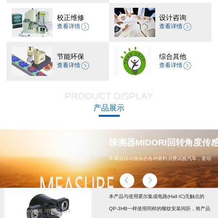
校正维修
设计咨询
查看详情
查看详情
节能环保
综合其他
查看详情
查看详情
PRODUCT DISPLAY
产品展示
器 CP-45H减速机系列
绿测器MIDORI回转角度传感器
车辆或移动物体的各种燃料消费试验汽车，发动
机，汽车配件，能源
本产品与使用霍尔集成电路(Hall IC)无触点的
QP-3HB一样使用同样的螺纹安装间距，将产品