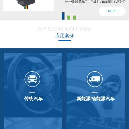
主体树脂化降低了生产成本，ESD耐性也得到了
强化。为了确认安全，6线2输出，根据标准轴内
MORE
设回位弹簧，防震动防撞击功能强大，防尘防
滴，适用于车辆用防水滴连接器。特殊式样与
APPLICATION CASE
QP-3HB标准相同。本产品在游船、铲运车的遥
应用案例
控手柄、卡车离合器和换挡等方面要求较高的领
域做出了较好成绩，得到了使用者的广泛好评。
传统汽车
新能源/省能源汽车