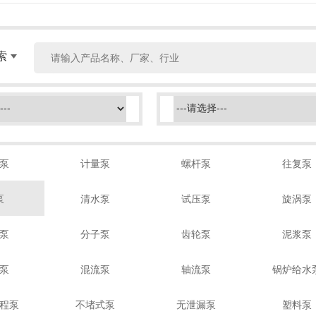
索
泵
计量泵
螺杆泵
往复泵
泵
清水泵
试压泵
旋涡泵
泵
分子泵
齿轮泵
泥浆泵
泵
混流泵
轴流泵
锅炉给水
程泵
不堵式泵
无泄漏泵
塑料泵