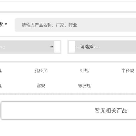
索
规
孔径尺
针规
半径规
规
塞规
螺纹规
暂无相关产品