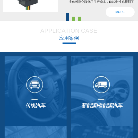
主体树脂化降低了生产成本，ESD耐性也得到了
强化。为了确认安全，6线2输出，根据标准轴内
MORE
设回位弹簧，防震动防撞击功能强大，防尘防
滴，适用于车辆用防水滴连接器。特殊式样与
APPLICATION CASE
QP-3HB标准相同。本产品在游船、铲运车的遥
应用案例
控手柄、卡车离合器和换挡等方面要求较高的领
域做出了较好成绩，得到了使用者的广泛好评。
传统汽车
新能源/省能源汽车