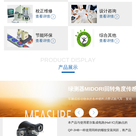
校正维修
设计咨询
查看详情
查看详情
节能环保
综合其他
查看详情
查看详情
PRODUCT DISPLAY
产品展示
器 CP-45H减速机系列
绿测器MIDORI回转角度传感器
车辆或移动物体的各种燃料消费试验汽车，发动
机，汽车配件，能源
本产品与使用霍尔集成电路(Hall IC)无触点的
QP-3HB一样使用同样的螺纹安装间距，将产品