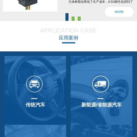
主体树脂化降低了生产成本，ESD耐性也得到了
强化。为了确认安全，6线2输出，根据标准轴内
MORE
设回位弹簧，防震动防撞击功能强大，防尘防
滴，适用于车辆用防水滴连接器。特殊式样与
APPLICATION CASE
QP-3HB标准相同。本产品在游船、铲运车的遥
应用案例
控手柄、卡车离合器和换挡等方面要求较高的领
域做出了较好成绩，得到了使用者的广泛好评。
传统汽车
新能源/省能源汽车