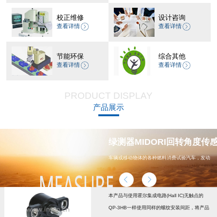
校正维修
设计咨询
查看详情
查看详情
节能环保
综合其他
查看详情
查看详情
PRODUCT DISPLAY
产品展示
器 CP-45H减速机系列
绿测器MIDORI回转角度传感器
车辆或移动物体的各种燃料消费试验汽车，发动
机，汽车配件，能源
本产品与使用霍尔集成电路(Hall IC)无触点的
QP-3HB一样使用同样的螺纹安装间距，将产品