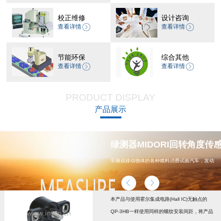
校正维修
设计咨询
查看详情
查看详情
节能环保
综合其他
查看详情
查看详情
PRODUCT DISPLAY
产品展示
器 CP-45H减速机系列
绿测器MIDORI回转角度传感器
车辆或移动物体的各种燃料消费试验汽车，发动
机，汽车配件，能源
本产品与使用霍尔集成电路(Hall IC)无触点的
QP-3HB一样使用同样的螺纹安装间距，将产品