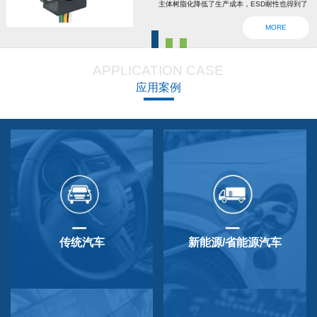
主体树脂化降低了生产成本，ESD耐性也得到了
强化。为了确认安全，6线2输出，根据标准轴内
MORE
设回位弹簧，防震动防撞击功能强大，防尘防
滴，适用于车辆用防水滴连接器。特殊式样与
APPLICATION CASE
QP-3HB标准相同。本产品在游船、铲运车的遥
应用案例
控手柄、卡车离合器和换挡等方面要求较高的领
域做出了较好成绩，得到了使用者的广泛好评。
传统汽车
新能源/省能源汽车