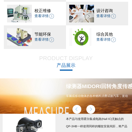
校正维修
设计咨询
查看详情
查看详情
节能环保
综合其他
查看详情
查看详情
PRODUCT DISPLAY
产品展示
器 CP-45H减速机系列
绿测器MIDORI回转角度传感器
车辆或移动物体的各种燃料消费试验汽车，发动
机，汽车配件，能源
本产品与使用霍尔集成电路(Hall IC)无触点的
QP-3HB一样使用同样的螺纹安装间距，将产品