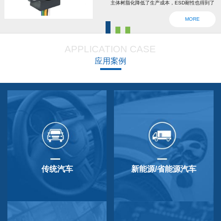
主体树脂化降低了生产成本，ESD耐性也得到了
强化。为了确认安全，6线2输出，根据标准轴内
MORE
设回位弹簧，防震动防撞击功能强大，防尘防
滴，适用于车辆用防水滴连接器。特殊式样与
APPLICATION CASE
QP-3HB标准相同。本产品在游船、铲运车的遥
应用案例
控手柄、卡车离合器和换挡等方面要求较高的领
域做出了较好成绩，得到了使用者的广泛好评。
传统汽车
新能源/省能源汽车