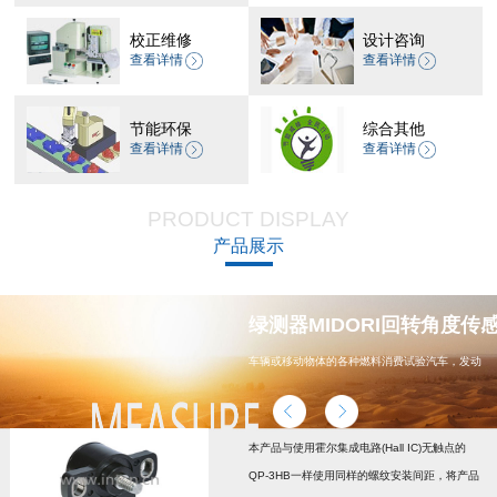
校正维修
设计咨询
查看详情
查看详情
节能环保
综合其他
查看详情
查看详情
PRODUCT DISPLAY
产品展示
器 CP-45H减速机系列
绿测器MIDORI回转角度传感器
车辆或移动物体的各种燃料消费试验汽车，发动
机，汽车配件，能源
本产品与使用霍尔集成电路(Hall IC)无触点的
QP-3HB一样使用同样的螺纹安装间距，将产品