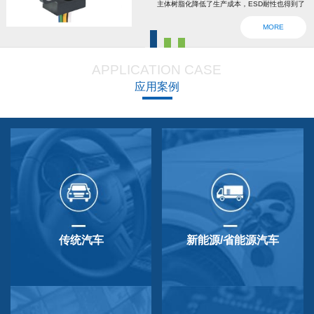
主体树脂化降低了生产成本，ESD耐性也得到了
强化。为了确认安全，6线2输出，根据标准轴内
MORE
设回位弹簧，防震动防撞击功能强大，防尘防
滴，适用于车辆用防水滴连接器。特殊式样与
APPLICATION CASE
QP-3HB标准相同。本产品在游船、铲运车的遥
应用案例
控手柄、卡车离合器和换挡等方面要求较高的领
域做出了较好成绩，得到了使用者的广泛好评。
传统汽车
新能源/省能源汽车