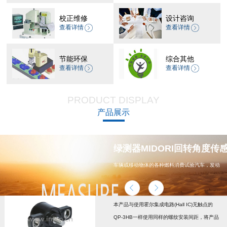
校正维修
设计咨询
查看详情
查看详情
节能环保
综合其他
查看详情
查看详情
PRODUCT DISPLAY
产品展示
器 CP-45H减速机系列
绿测器MIDORI回转角度传感器
车辆或移动物体的各种燃料消费试验汽车，发动
机，汽车配件，能源
本产品与使用霍尔集成电路(Hall IC)无触点的
QP-3HB一样使用同样的螺纹安装间距，将产品