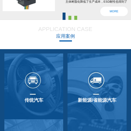
主体树脂化降低了生产成本，ESD耐性也得到了
强化。为了确认安全，6线2输出，根据标准轴内
MORE
设回位弹簧，防震动防撞击功能强大，防尘防
滴，适用于车辆用防水滴连接器。特殊式样与
APPLICATION CASE
QP-3HB标准相同。本产品在游船、铲运车的遥
应用案例
控手柄、卡车离合器和换挡等方面要求较高的领
域做出了较好成绩，得到了使用者的广泛好评。
传统汽车
新能源/省能源汽车